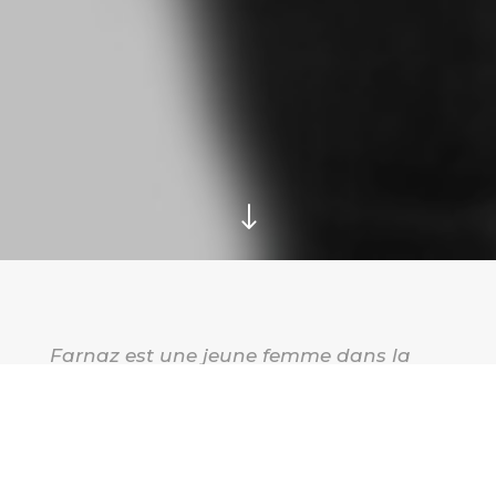
"
Farnaz est une jeune femme dans la
vingtaine originaire d’un pays sud-
asiatique. Elle est arrivée à la maison
d’hébergement alors qu’elle venait à
peine d’arriver au Canada. C’est une